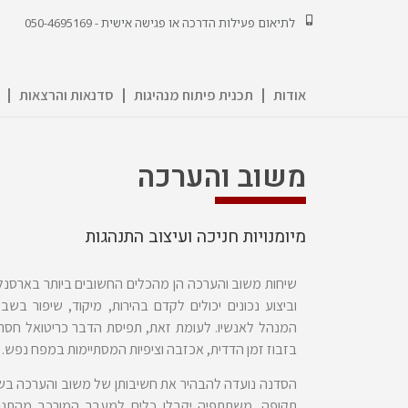
לתיאום פעילות הדרכה או פגישה אישית - 050-4695169
אודות
תכנית פיתוח מנהיגות
סדנאות והרצאות
משוב והערכה
מיומנויות חניכה ועיצוב התנהגות
שיחות משוב והערכה הן מהכלים החשובים ביותר בארסנל
וביצוע נכונים יכולים לקדם בהירות, מיקוד, שיפור בשבי
המנהל לאנשיו. לעומת זאת, תפיסת הדבר כריטואל חסר
בזבוז זמן הדדית, אכזבה וציפיות המסתיימות במפח נפש.
הסדנה נועדה להבהיר את חשיבותן של משוב והערכה בש
תקופה. משתתפיה יקבלו כלים למעבר המורכב מהתנה