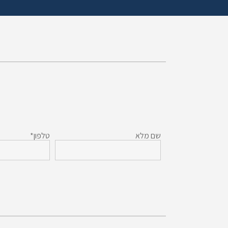
שם מלא
טלפון*