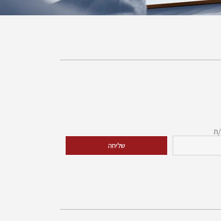
/ת
שליחה