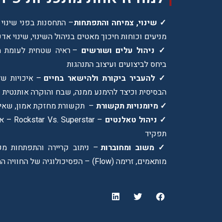
✓ שינוי, צמיחה והתפתחות
מניעים וכוחות חיכוך מאטים בניהול השינוי, שינוי אדפ
✓ ניהול עלים ושורשים
– ראיה שטחית לעומת ה
ביחס לביצועים ועיצוב התנהגות
✓ להעביר ביקורת ולהישאר בחיים
– איכויות של 
הבסיסית וכיצד להימנע ממנה, שבח והוקרה אותנטית
✓ מיומנויות תקשורת
– תקשורת מחזקת אמון, שאי
✓ ניהול טאלנטים
– rstar
תפקיד
✓ משוב ומחוברות
– ניתוב קריירה והתפתחות מקצ
מותאמים, זרימה (Flow) – הפסיכולוגיה של החוויה המיטבית