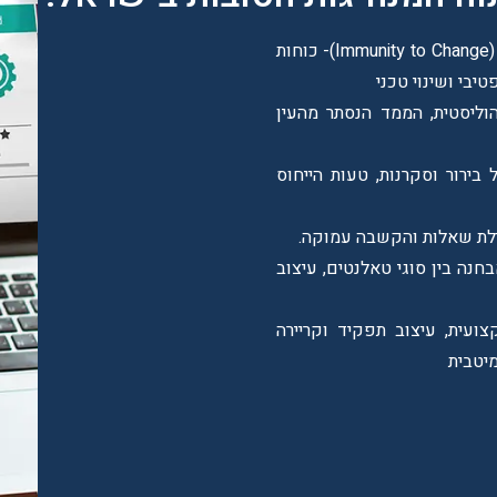
– התחסנות בפני שינוי (Immunity to Change)- כוחות
טיבי ושינוי טכני
וליסטית, הממד הנסתר מהעין
בירור וסקרנות, טעות הייחוס
לת שאלות והקשבה עמוקה.
Rockstar Vs. Supe – אבחנה בין סוגי טאלנטים, עיצוב
ועית, עיצוב תפקיד וקריירה