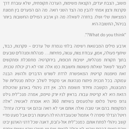
משוב, הצבת יעדים, הקצאת משימות, הערכה תקופתית, שלא עוברת דרך
סקרנות ורצון אמתי להבין מה הצד השני רואה. מה הם הפערים בין תמונת
המציאות שלי ושלו. בחזרה לשאלה מה הן ארבע המילים החשובות ביותר
בניהול, התשובה היא
"What do you think?".
ארבע מילים המבטאות רשימה בלתי נגמרת של ערכים – סקרנות, כבוד,
שיתוף פעולה, אמון, עבודת צוות, ענווה, פתיחות… מנהלות ומנהלים טובעים
בתוך תקורות מנהליות, ישיבות תכופות, בירוקרטיה מתסכלת ומתקשים
לעצור לשאול שאלות פשוטות וחשובות כמו אלה זוהי לא רק יכולת טכנית.
זאת מיומנות קריטית המאפשרת לרדת לשורש הדברים ולהשיג הבנה
עמוקה. בכל תכנית פיתוח מנהיגות אני מקפיד לשלב יכולות מנטליות של
התבוננות, הקשבה וחידוד תשומת הלב. אין דרג ניהולי בארגון שהיכולת
הזאת היא לא קריטית עבורו. בראיון לניו יורק טיימס, אמרה מנכ"לית גילט
גרופ מישל פלוסו שלפעמים בשיחות 360 היא אומרת לאנשיה "אלה
המקומות בהם אני טובה ואלה אותם אני לא רואה ובהם אני צריכה עזרה".
רויטל הנדלר סיפרה לי אתמול שכעובדת היו לה רעיונות רבים אבל מעט מדיי
קשב ניהולי לפתח אותם. כמנכ"לית אול-ג'ובס, דאגה שכל דרגי הארגון יבינו
שהם רואים דברים שהיא לא יכולה לראות ואם יש משהו שהיו עושים אחרת