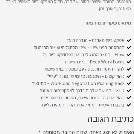
האנרגיה והרווחה אישית ובסופו של דבר, חיזוק האפקטיביות האישית בצורה
מאוזנת, לאורך זמן.
נושאים עיקריים בהרצאה:
אפקטיביות מאוזנת – הגדרת היעד
התחסנות בפני שינוי – שינוי הסתגלותי ועיצוב התנהגות
Flow – המצב המנטלי בו אנו בפרודוקטיביות על
Deep Work Focus – כלים ושיטות
לחץ – התמודדות נכונה עם עומס וריבוי משימות
ניהול קופים – הימנעות מריצוי ותרבות ה "עליי"
Workload Negotiation Pushing Back – מתי ואיך
GTD – חמישה שלבים בדרך לאפקטיביות מאוזנת
ניהול אנרגיה – רווחה אישית, הפוגות ובריאות פיזית
בשבח האיטיות – מתי לאט זו הדרך המהירה ליעד
כתיבת תגובה
האימייל לא יוצג באתר.
שדות החובה מסומנים
*