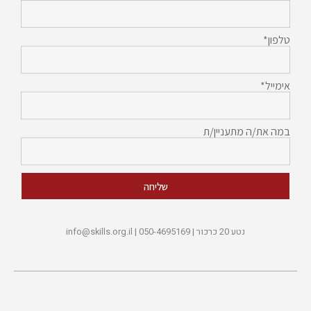
טלפון*
אימייל*
במה את/ה מתעניין/ת
שליחה
נטע 20 כרכור | 050-4695169 |
info@skills.org.il